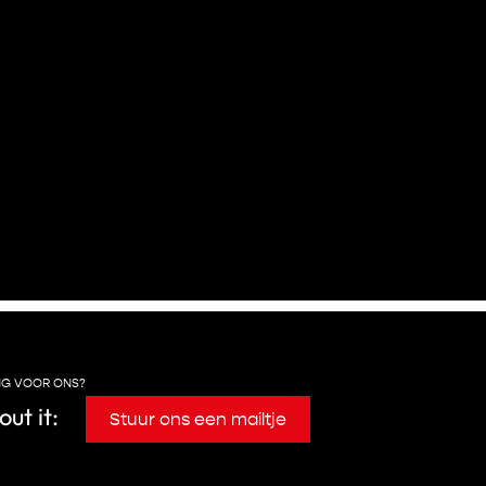
NG VOOR ONS?
out it:
Stuur ons een mailtje