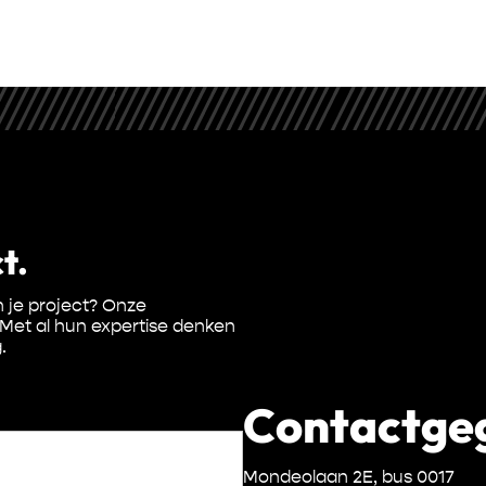
t.
 je project? Onze
 Met al hun expertise denken
.
Contactge
Mondeolaan 2E, bus 0017