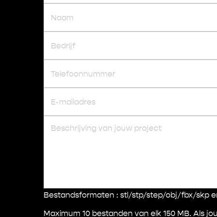
Naam
Bedrijf
Telefoonnummer
E-mailadres
Beschrijving van jouw project
Bestandsformaten : stl/stp/step/obj/fbx/skp
Maximum 10 bestanden van elk 150 MB. Als jou