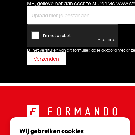
MB, gelieve het dan door te sturen via www.w
Upload hier je bestanden
Bij het versturen van dit formulier, ga je akkoord met onz
Verzenden
Mondeolaan 2E, bus 0017
Wij gebruiken cookies
3600 Genk, België