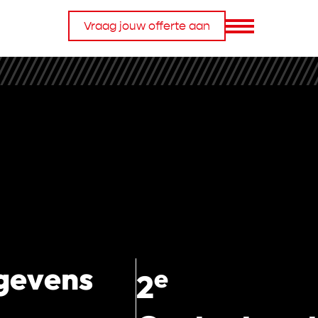
Vraag jouw offerte aan
gevens
e
2